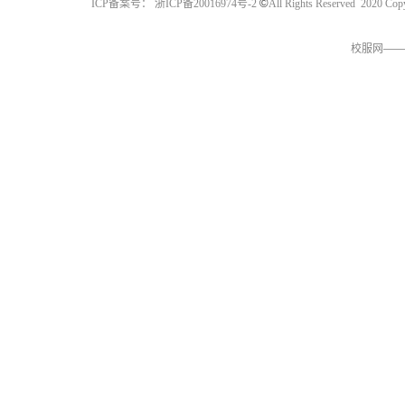
©
ICP备案号： 浙ICP备20016974号-2
All Rights Reserved 2
校服网——