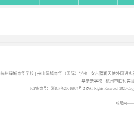
杭州绿城育华学校
|
舟山绿城育华（国际）学校
|
安吉蓝润天使外国语实
华亲亲学校
|
杭州市胜利实
©
ICP备案号： 浙ICP备20016974号-2
All Rights Reserved 2
校服网——