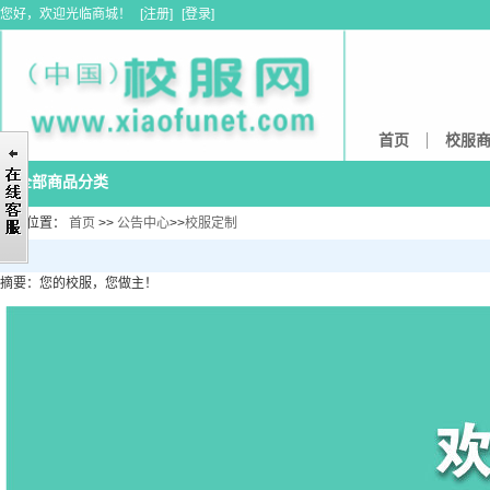
您好，欢迎光临商城！
[
注册
]
[
登录
]
首页
校服
全部商品分类
当前位置：
首页
>>
公告中心
>>
校服定制
摘要：您的校服，您做主！